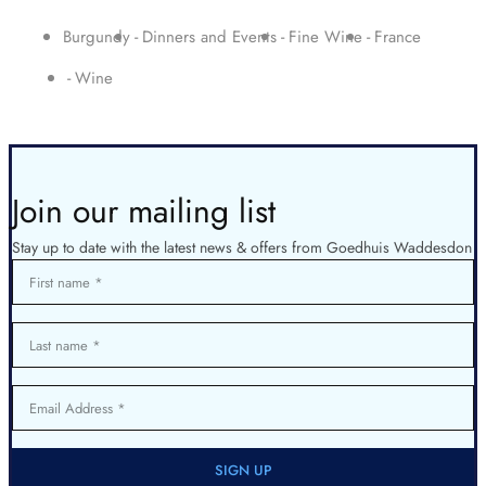
Burgundy
Dinners and Events
Fine Wine
France
Wine
Join our mailing list
Stay up to date with the latest news & offers from Goedhuis Waddesdon
First name
Last name
Email Address
SIGN UP